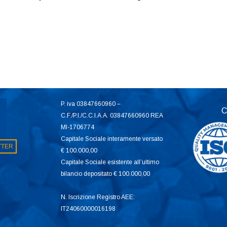
P. iva 03847660960 –
C
C.F./P.I./C.C.I.A.A. 03847660960 REA
MI-1706774
Capitale Sociale interamente versato
ETTER
€ 100.000,00
Capitale Sociale esistente all’ultimo
bilancio depositato € 100.000,00
N. Iscrizione Registro AEE:
IT24060000016198