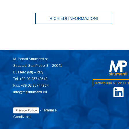
RICHIEDI INFORMAZIONI
M. Penati Strumenti srl
Strada di San Pietro, 3 – 20041
Bussero (MI) – Italy
Tel. +39 02 95740649
Iscriviti alla NEWSL
Fax. +39 02 95744864
info@mpstrumenti.eu
-
Termini e
Privacy Policy
Condizioni