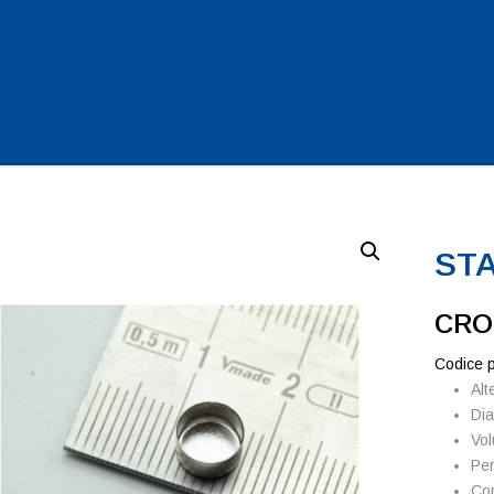
STA
CRO
Codice 
Alt
Dia
Vol
Per
Com