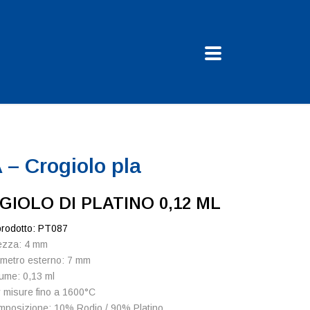
 – Crogiolo pla
GIOLO DI PLATINO 0,12 ML
prodotto: PT087
ezza: 4 mm
metro esterno: 7 mm
ume: 0,13 ml
 misure fino a 1600°C
posizione: 10% Rodio / 90% Platino