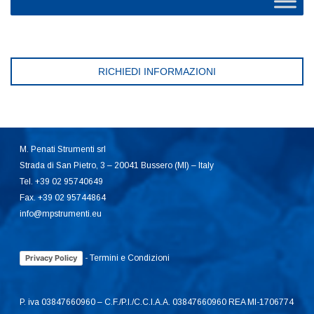
RICHIEDI INFORMAZIONI
M. Penati Strumenti srl
Strada di San Pietro, 3 – 20041 Bussero (MI) – Italy
Tel. +39 02 95740649
Fax. +39 02 95744864
info@mpstrumenti.eu
-
Termini e Condizioni
Privacy Policy
P. iva 03847660960 – C.F./P.I./C.C.I.A.A. 03847660960 REA MI-1706774