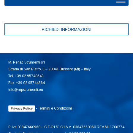
RICHIEDI INFORMAZIONI
M. Penati Strumenti srl
Strada di San Pietro, 3 – 20041 Bussero (MI) – Italy
Tel. +39 02 95740649
Fax. +39 02 95744864
info@mpstrumenti.eu
-
Termini e Condizioni
Privacy Policy
P. iva 03847660960 – C.F./P.I./C.C.I.A.A. 03847660960 REA MI-1706774