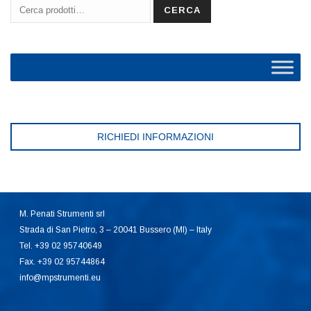
Cerca:
CERCA
RICHIEDI INFORMAZIONI
M. Penati Strumenti srl
Strada di San Pietro, 3 – 20041 Bussero (MI) – Italy
Tel. +39 02 95740649
Fax. +39 02 95744864
info@mpstrumenti.eu