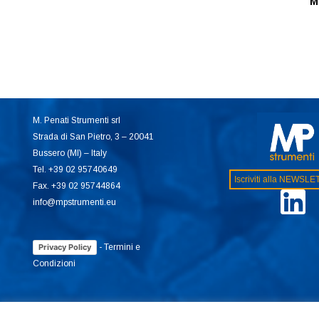
M
M. Penati Strumenti srl
Strada di San Pietro, 3 – 20041
Bussero (MI) – Italy
Tel. +39 02 95740649
Iscriviti alla NEWSL
Fax. +39 02 95744864
info@mpstrumenti.eu
-
Termini e
Privacy Policy
Condizioni