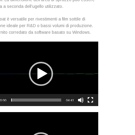
a a seconda dell’ugello utilizzato.
t è versatile per rivestimenti a film sottile di
ne ideale per R&D o bassi volumi di produzione.
rnito corredato da software basato su Windows.
0:00
04:41