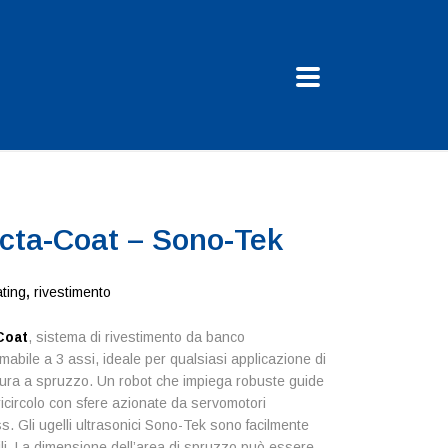
cta-Coat – Sono-Tek
ting
,
rivestimento
Coat
, sistema di rivestimento da banco
abile a 3 assi, ideale per qualsiasi applicazione di
tura a spruzzo. Un robot che impiega robuste guide
 ricircolo con sfere azionate da servomotori
s. Gli ugelli ultrasonici Sono-Tek sono facilmente
ili. La dimensione dell’area di spruzzo può essere