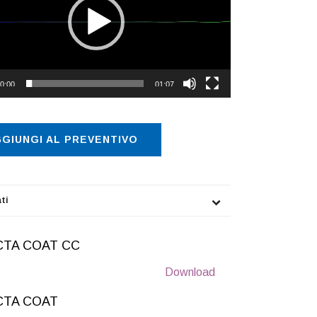
0:00
01:07
GIUNGI AL PREVENTIVO
ti
CTA COAT CC
Download
CTA COAT