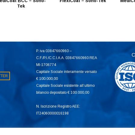
ediCoat BCC – Sono-
FlexiCoat – Sono-Tek
MediC
Tek
P. iva 03847660960 –
C
C.F./P.I./C.C.I.A.A. 03847660960 REA
MI-1706774
Capitale Sociale interamente versato
ETTER
€ 100.000,00
Capitale Sociale esistente all’ultimo
bilancio depositato € 100.000,00
N. Iscrizione Registro AEE:
IT24060000016198