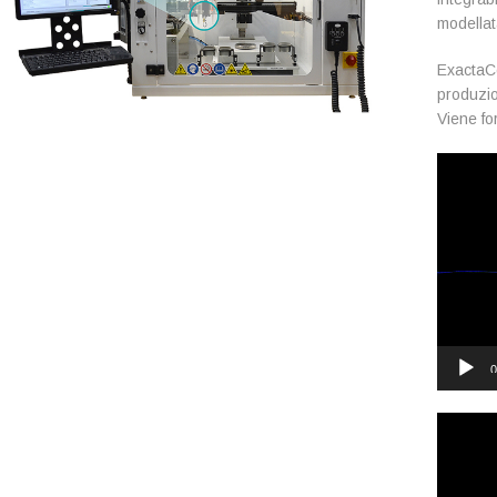
modellat
ExactaCoa
produzio
Viene fo
Video
Player
0
Video
Player