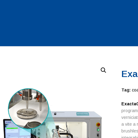
Exa
Tag:
coa
Exacta
programm
vernicia
a vite a
brushles
integrab