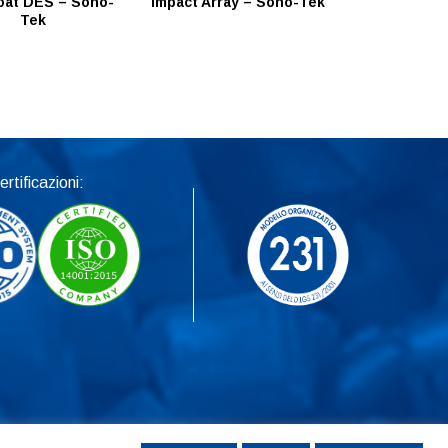
oat DES – Sono-
Impact Array – Sono-Tek
Tek
ertificazioni: