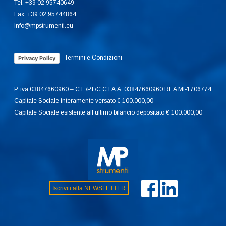
Tel. +39 02 95740649
Fax. +39 02 95744864
info@mpstrumenti.eu
-
Termini e Condizioni
Privacy Policy
P. iva 03847660960 – C.F./P.I./C.C.I.A.A. 03847660960 REA MI-1706774
Capitale Sociale interamente versato € 100.000,00
Capitale Sociale esistente all’ultimo bilancio depositato € 100.000,00
Iscriviti alla NEWSLETTER