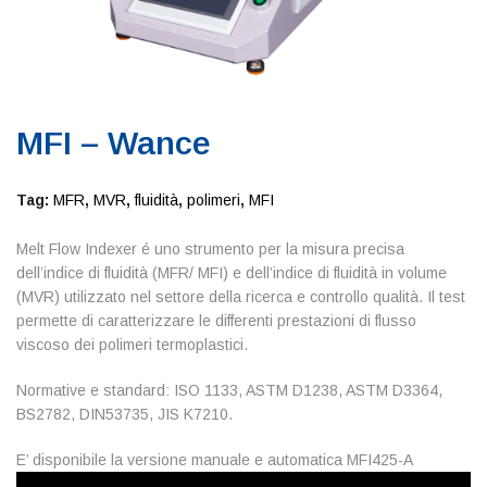
MFI – Wance
Tag:
MFR
,
MVR
,
fluidità
,
polimeri
,
MFI
Melt Flow Indexer é uno strumento per la misura precisa
dell’indice di fluidità (MFR/ MFI) e dell’indice di fluidità in volume
(MVR) utilizzato nel settore della ricerca e controllo qualità. Il test
permette di caratterizzare le differenti prestazioni di flusso
viscoso dei polimeri termoplastici.
Normative e standard: ISO 1133, ASTM D1238, ASTM D3364,
BS2782, DIN53735, JIS K7210.
E’ disponibile la versione manuale e automatica MFI425-A