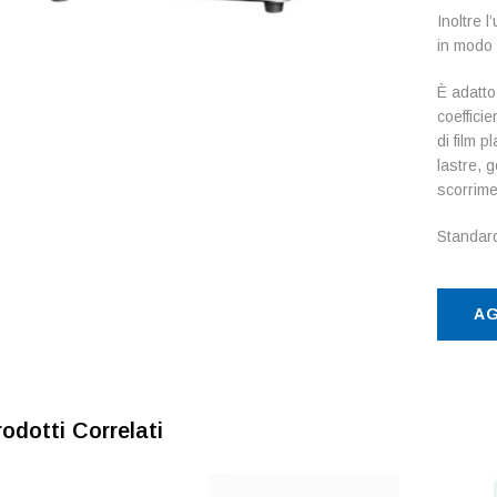
Inoltre 
in modo 
È adatto 
coefficie
di film pl
lastre, 
scorrime
Standa
AG
rodotti Correlati