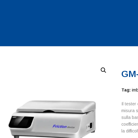
GM-
Tag:
imb
Il tester 
misura s
sulla ba
coeffici
la diffico