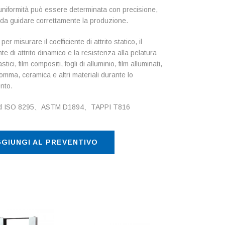
l’uniformità può essere determinata con precisione,
da guidare correttamente la produzione.
per misurare il coefficiente di attrito statico, il
nte di attrito dinamico e la resistenza alla pelatura
astici, film compositi, fogli di alluminio, film alluminati,
gomma, ceramica e altri materiali durante lo
nto.
rd ISO 8295、ASTM D1894、TAPPI T816
GIUNGI AL PREVENTIVO