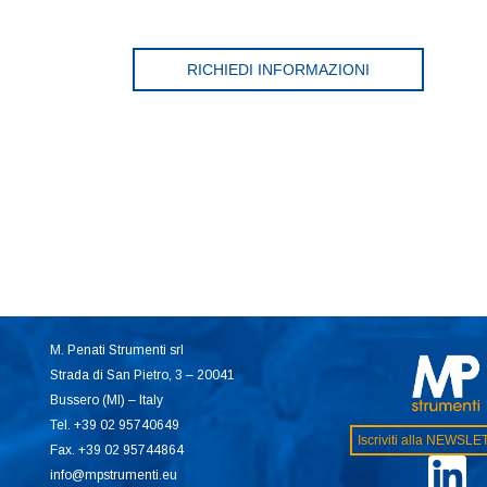
RICHIEDI INFORMAZIONI
M. Penati Strumenti srl
Strada di San Pietro, 3 – 20041
Bussero (MI) – Italy
Tel. +39 02 95740649
Iscriviti alla NEWSL
Fax. +39 02 95744864
info@mpstrumenti.eu