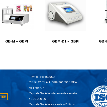
GB-M – GBPI
GBM-D1 – GBPI
GBN 
P. iva 03847660960 –
C
C.F./P.I./C.C.I.A.A. 03847660960 REA
MI-1706774
Capitale Sociale interamente versato
ETTER
€ 100.000,00
Capitale Sociale esistente all’ultimo