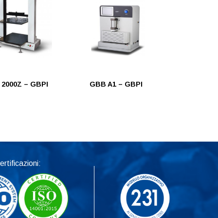
2000Z – GBPI
GBB A1 – GBPI
ertificazioni: