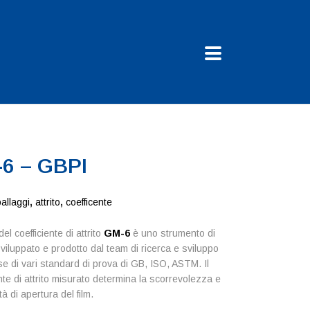
6 – GBPI
allaggi
,
attrito
,
coefficente
del coefficiente di attrito
GM-6
è uno strumento di
viluppato e prodotto dal team di ricerca e sviluppo
se di vari standard di prova di GB, ISO, ASTM. Il
ente di attrito misurato determina la scorrevolezza e
ltà di apertura del film.