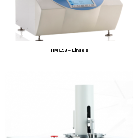
TIM L58 – Linseis