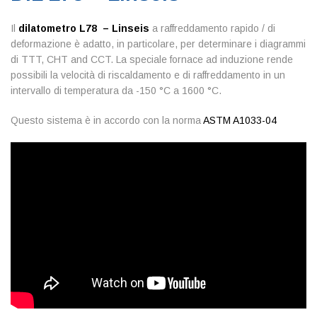
Il
dilatometro
L78 – Linseis
a raffreddamento rapido / di
deformazione è adatto, in particolare, per determinare i diagrammi
di TTT, CHT and CCT. La speciale fornace ad induzione rende
possibili la velocità di riscaldamento e di raffreddamento in un
intervallo di temperatura da -150 °C a 1600 °C.
Questo sistema è in accordo con la norma
ASTM A1033-04