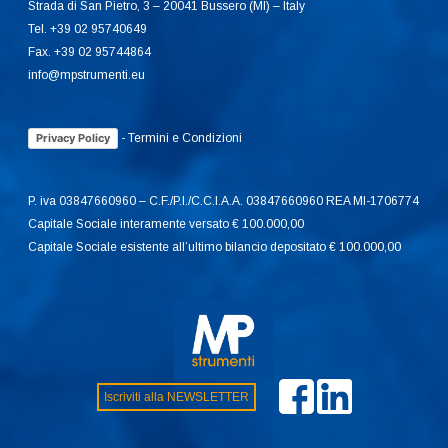
Strada di San Pietro, 3 – 20041 Bussero (MI) – Italy
Tel. +39 02 95740649
Fax. +39 02 95744864
info@mpstrumenti.eu
-
Termini e Condizioni
Privacy Policy
P. iva 03847660960 – C.F./P.I./C.C.I.A.A. 03847660960 REA MI-1706774
Capitale Sociale interamente versato € 100.000,00
Capitale Sociale esistente all’ultimo bilancio depositato € 100.000,00
Iscriviti alla NEWSLETTER