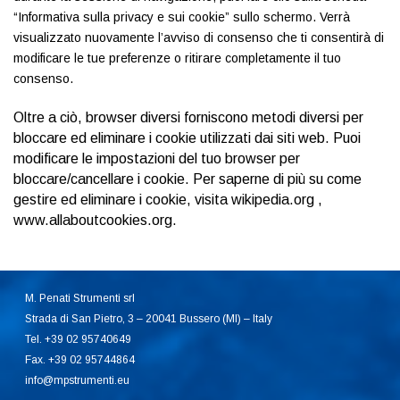
“Informativa sulla privacy e sui cookie” sullo schermo. Verrà
visualizzato nuovamente l’avviso di consenso che ti consentirà di
modificare le tue preferenze o ritirare completamente il tuo
consenso.
Oltre a ciò, browser diversi forniscono metodi diversi per
bloccare ed eliminare i cookie utilizzati dai siti web. Puoi
modificare le impostazioni del tuo browser per
bloccare/cancellare i cookie. Per saperne di più su come
gestire ed eliminare i cookie, visita wikipedia.org ,
www.allaboutcookies.org.
M. Penati Strumenti srl
Strada di San Pietro, 3 – 20041 Bussero (MI) – Italy
Tel. +39 02 95740649
Fax. +39 02 95744864
info@mpstrumenti.eu