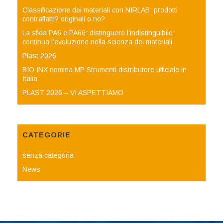
Classificazione dei materiali con NIRLAB: prodotti
contraffatti? originali o no?
La sfida PA6 e PA66: distinguere l’indistinguibile:
continua l’evoluzione nella scienza dei materiali
Plast 2026
BIO INX nomina MP Strumenti distributore ufficiale in
Italia
PLAST 2026 – VI ASPETTIAMO
CATEGORIE
senza categoria
News