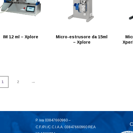
IM 12 ml – Xplore
Micro-estrusore da 15ml
Mic
– Xplore
Xper
→
1
2
P. iva 03847660960 –
C
C.F./P.I./C.C.I.A.A. 03847660960 REA