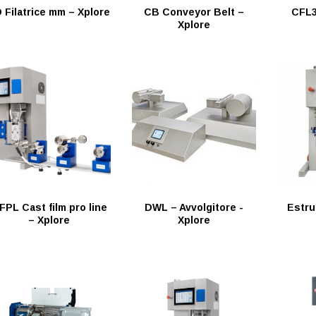
 Filatrice mm – Xplore
CB Conveyor Belt –
CFL3
Xplore
FPL Cast film pro line
DWL – Avvolgitore -
Estru
– Xplore
Xplore