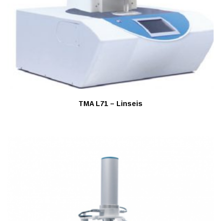
TMA L71 – Linseis