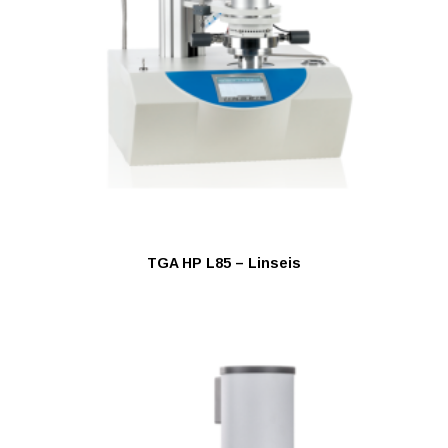
TGA HP L85 – Linseis