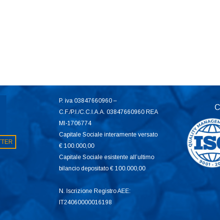
P. iva 03847660960 –
C
C.F./P.I./C.C.I.A.A. 03847660960 REA
MI-1706774
Capitale Sociale interamente versato
ETTER
€ 100.000,00
Capitale Sociale esistente all’ultimo
bilancio depositato € 100.000,00
N. Iscrizione Registro AEE:
IT24060000016198