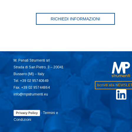
RICHIEDI INFORMAZIONI
M. Penati Strumenti srl
Strada di San Pietro, 3 – 20041
Bussero (MI) – Italy
Tel. +39 02 95740649
Iscriviti alla NEWSL
Fax. +39 02 95744864
info@mpstrumenti.eu
-
Termini e
Privacy Policy
Condizioni