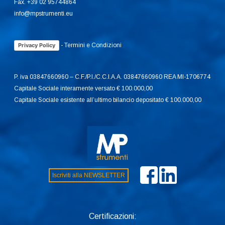
Fax. +39 02 95744864
info@mpstrumenti.eu
-
Termini e Condizioni
Privacy Policy
P. iva 03847660960 – C.F./P.I./C.C.I.A.A. 03847660960 REA MI-1706774
Capitale Sociale interamente versato € 100.000,00
Capitale Sociale esistente all’ultimo bilancio depositato € 100.000,00
Iscriviti alla NEWSLETTER
Certificazioni: