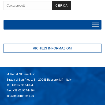
Cerca:
CERCA
RICHIEDI INFORMAZIONI
M. Penati Strumenti srl
Strada di San Pietro, 3 – 20041 Bussero (MI) – Italy
Tel. +39 02 95740649
Fax. +39 02 95744864
info@mpstrumenti.eu