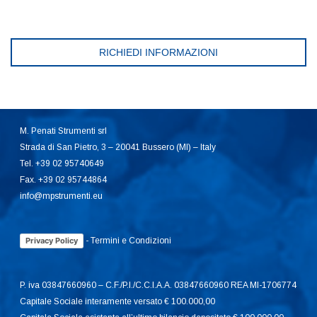
RICHIEDI INFORMAZIONI
M. Penati Strumenti srl
Strada di San Pietro, 3 – 20041 Bussero (MI) – Italy
Tel. +39 02 95740649
Fax. +39 02 95744864
info@mpstrumenti.eu
-
Termini e Condizioni
Privacy Policy
P. iva 03847660960 – C.F./P.I./C.C.I.A.A. 03847660960 REA MI-1706774
Capitale Sociale interamente versato € 100.000,00