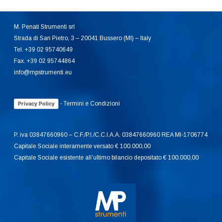
M. Penati Strumenti srl
Strada di San Pietro, 3 – 20041 Bussero (MI) – Italy
Tel. +39 02 95740649
Fax. +39 02 95744864
info@mpstrumenti.eu
-
Termini e Condizioni
Privacy Policy
P. iva 03847660960 – C.F./P.I./C.C.I.A.A. 03847660960 REA MI-1706774
Capitale Sociale interamente versato € 100.000,00
Capitale Sociale esistente all’ultimo bilancio depositato € 100.000,00