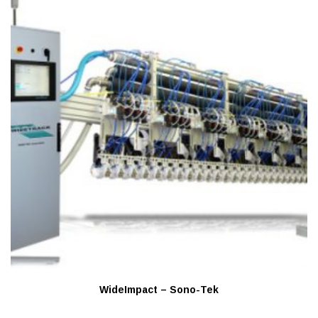
WideImpact – Sono-Tek