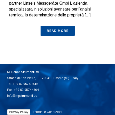
partner Linseis Messgeräte GmbH, azienda
specializzata in soluzioni avanzate per l’analisi
termica, la determinazione delle proprietà [...]
READ MORE
M. Penati Strumenti srl
Strada di San Pietro, 3 – 20041 Bussero (MI) – Italy
Tel. +39 02 95740649
Fax. +39 02 95744864
info@mpstrumenti.eu
-
Termini e Condizioni
Privacy Policy