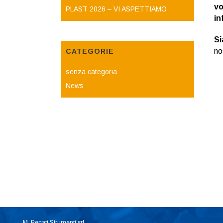
vo
PLAST 2026 – VI ASPETTIAMO
in
Si
no
CATEGORIE
senza categoria
News
M. Penati Strumenti srl