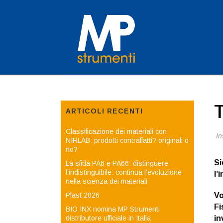
T
ARTICOLI RECENTI
Classificazione dei materiali con
Ins
NIRLAB: prodotti contraffatti? originali o
no?
Si
La sfida PA6 e PA66: distinguere
l’indistinguibile: continua l’evoluzione
l’
nella scienza dei materiali
Plast 2026
Vo
Fi
BIO INX nomina MP Strumenti
distributore ufficiale in Italia
in